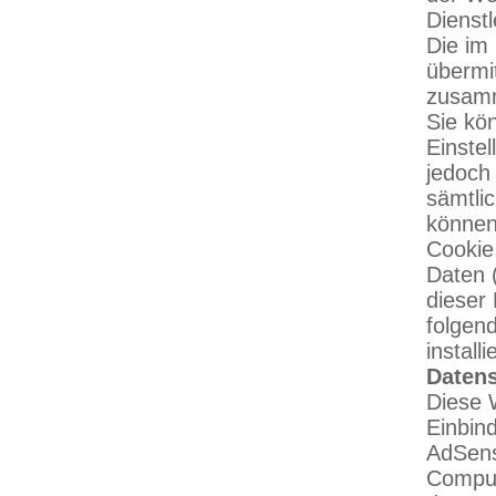
Dienst
Die im
übermi
zusamm
Sie kö
Einstel
jedoch 
sämtli
können
Cookie
Daten (
dieser
folgen
install
Datens
Diese 
Einbin
AdSens
Comput