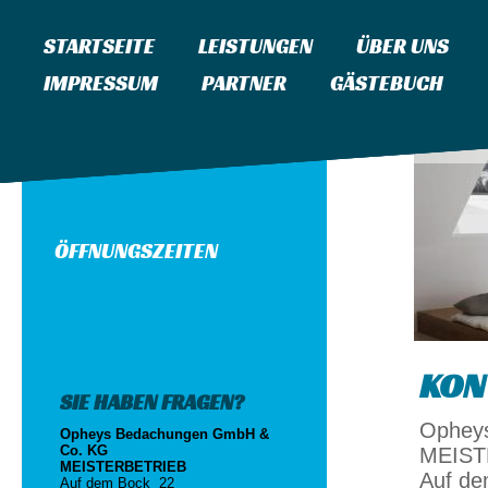
STARTSEITE
LEISTUNGEN
ÜBER UNS
IMPRESSUM
PARTNER
GÄSTEBUCH
ÖFFNUNGSZEITEN
KON
SIE HABEN FRAGEN?
Ophey
Opheys Bedachungen GmbH &
Co. KG
MEIST
MEISTERBETRIEB
Auf de
Auf dem Bock 22