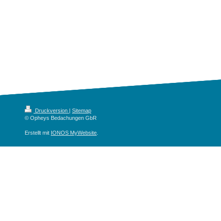
Druckversion
|
Sitemap
© Opheys Bedachungen GbR
Erstellt mit
IONOS MyWebsite
.