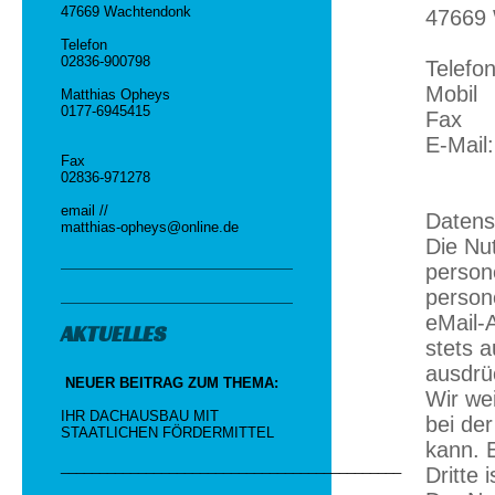
47669 Wachtendonk
47669
Telefon
02836-900798
Telefo
Mobil
Matthias Opheys
0177-6945415
Fax 0
E-Mai
Fax
02836-971278
email //
Datens
matthias-opheys@online.de
Die Nu
person
person
eMail-
AKTUELLES
stets a
ausdrü
NEUER BEITRAG ZUM THEMA:
Wir we
IHR DACHAUSBAU MIT
bei de
STAATLICHEN FÖRDERMITTEL
kann. 
____________________________________________
Dritte 