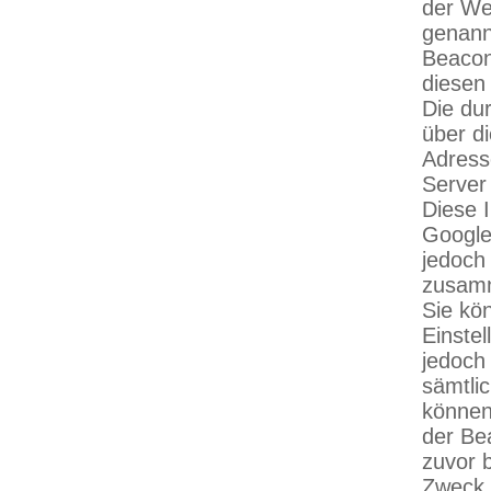
der We
genann
Beacon
diesen
Die du
über di
Adress
Server
Diese 
Google
jedoch
zusam
Sie kö
Einstel
jedoch 
sämtli
können
der Be
zuvor 
Zweck 