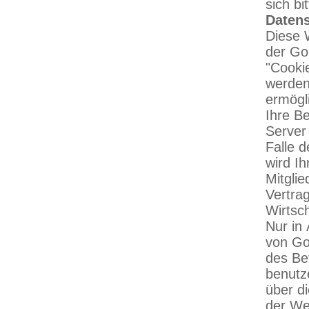
sich b
Datens
Diese 
der Go
"Cooki
werden
ermögl
Ihre B
Server
Falle 
wird I
Mitgli
Vertra
Wirtsc
Nur in
von Go
des Be
benutz
über d
der We