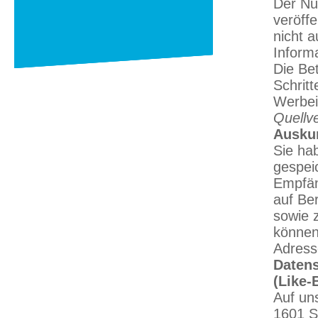
Der Nu
veröff
nicht 
Informa
Die Bet
Schrit
Werbei
Quellv
Auskun
Sie hab
gespei
Empfän
auf Be
sowie 
können
Adress
Datens
(Like-
Auf un
1601 S