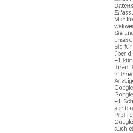
Datens
Erfass
Mithil
weltwei
Sie un
unsere
Sie fü
über d
+1 kön
Ihrem 
in Ihr
Anzeig
Google 
Google
+1-Sch
sichtba
Profil
Google
auch e