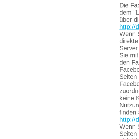
Die Fa
dem "Li
über di
http:/
Wenn S
direkt
Server 
Sie mi
den Fa
Facebo
Seiten
Facebo
zuordne
keine 
Nutzun
finden
http:/
Wenn S
Seiten