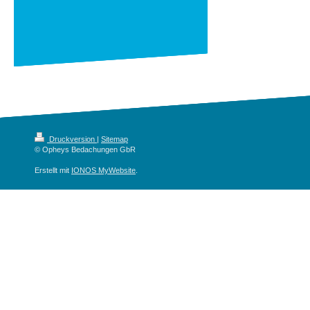
Druckversion
|
Sitemap
© Opheys Bedachungen GbR
Erstellt mit
IONOS MyWebsite
.