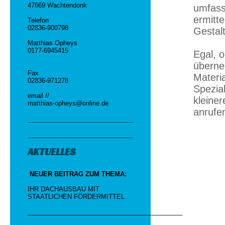
47669 Wachtendonk
umfass
ermitte
Telefon
02836-900798
Gestal
Matthias Opheys
0177-6945415
Egal, o
überne
Fax
Materi
02836-971278
Spezial
email //
kleine
matthias-opheys@online.de
anrufen
AKTUELLES
NEUER BEITRAG ZUM THEMA:
IHR DACHAUSBAU MIT
STAATLICHEN FÖRDERMITTEL
____________________________________________