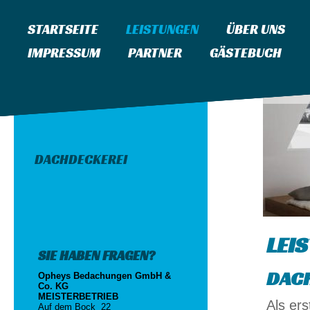
STARTSEITE
LEISTUNGEN
ÜBER UNS
IMPRESSUM
PARTNER
GÄSTEBUCH
DACHDECKEREI
LEI
SIE HABEN FRAGEN?
DAC
Opheys Bedachungen GmbH &
Co. KG
MEISTERBETRIEB
Als er
Auf dem Bock 22